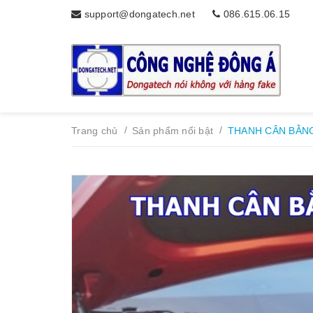
support@dongatech.net
086.615.06.15
/
/
Trang chủ
Sản phẩm nổi bật
THANH CÂN BẰN