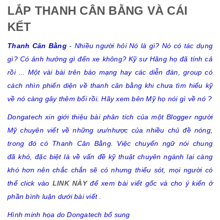
LẮP THANH CÂN BẰNG VÀ CÁI
KẾT
Thanh Cân Bằng
- Nhiều người hỏi Nó là gì? Nó có tác dụng
gì? Có ảnh hưởng gì đến xe không? Kỹ sư Hãng họ đã tính cả
rồi ... Một vài bài trên báo mạng hay các diễn đàn, group có
cách nhìn phiến diện về thanh cân bằng khi chưa tìm hiểu kỹ
về nó càng gây thêm bối rồi. Hãy xem b
ên Mỹ họ nói gì về nó ?
Dongatech xin giới thiệu bài phân tích của một Blogger người
Mỹ chuyên viết về những ưu/nhược của nhiều chủ đề nóng,
trong đó có Thanh Cân Bằng. Việc chuyển ngữ nói chung
đã khó, đặc biệt là về vấn đề kỹ thuật chuyên ngành lại càng
khó hơn nên chắc chắn sẽ có nhưng thiếu sót, mọi người có
thể click vào
LINK NÀY
để xem bài viết gốc và cho ý kiến ở
phần bình luận dưới bài viết .
Hình minh họa do Dongatech bổ sung