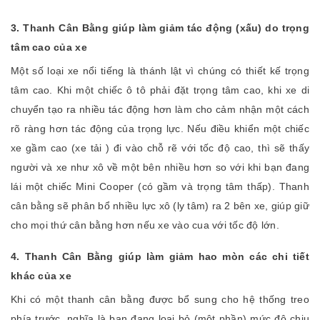
3. Thanh Cân Bằng giúp làm giảm tác động (xấu) do trọng
tâm cao của xe
Một số loại xe nổi tiếng là thánh lật vì chúng có thiết kế trọng
tâm cao. Khi một chiếc ô tô phải đặt trọng tâm cao, khi xe di
chuyển tạo ra nhiều tác động hơn làm cho cảm nhận một cách
rõ ràng hơn tác động của trọng lực. Nếu điều khiển một chiếc
xe gầm cao (xe tải ) đi vào chỗ rẽ với tốc độ cao, thì sẽ thấy
người và xe như xô về một bên nhiều hơn so với khi bạn đang
lái một chiếc Mini Cooper (có gầm và trọng tâm thấp). Thanh
cân bằng sẽ phân bổ nhiều lực xô (ly tâm) ra 2 bên xe, giúp giữ
cho mọi thứ cân bằng hơn nếu xe vào cua với tốc độ lớn.
4. Thanh Cân Bằng giúp làm giảm hao mòn các chi tiết
khác của xe
Khi có một thanh cân bằng được bổ sung cho hệ thống treo
phía trước, nghĩa là bạn đang loại bỏ (một phần) mức độ chịu