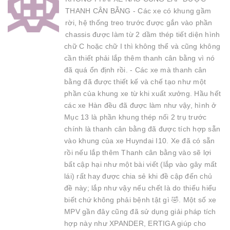
THANH CÂN BẰNG - Các xe có khung gầm
rời, hệ thống treo trước được gắn vào phần
chassis được làm từ 2 dầm thép tiết diện hình
chữ C hoặc chữ I thì không thể và cũng không
cần thiết phải lắp thêm thanh cân bằng vì nó
đã quá ổn định rồi. - Các xe mà thanh cân
bằng đã được thiết kế và chế tạo như một
phần của khung xe từ khi xuất xưởng. Hầu hết
các xe Hàn đều đã được làm như vậy, hình ở
Mục 13 là phần khung thép nối 2 trụ trước
chính là thanh cân bằng đã được tích hợp sẵn
vào khung của xe Huyndai I10. Xe đã có sẵn
rồi nếu lắp thêm Thanh cân bằng vào sẽ lợi
bất cập hại như một bài viết (lắp vào gây mất
lái) rất hay được chia sẻ khi đề cập đến chủ
đề này; lắp như vậy nếu chết là do thiếu hiểu
biết chứ không phải bệnh tật gì 🤣. Một số xe
MPV gần đây cũng đã sử dụng giải pháp tích
hợp này như XPANDER, ERTIGA giúp cho