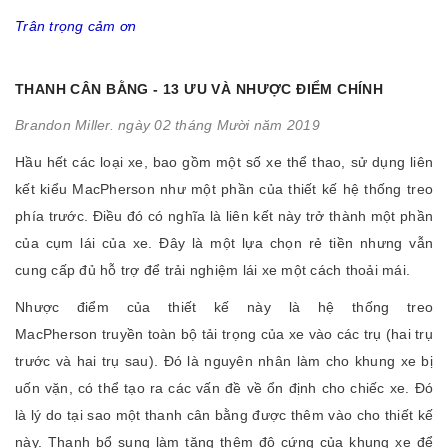
Trân trọng cảm ơn
THANH CÂN BẰNG - 13 ƯU VÀ NHƯỢC ĐIỂM CHÍNH
Brandon Miller. ngày 02 tháng Mười năm 2019
Hầu hết các loại xe, bao gồm một số xe thể thao, sử dụng liên
kết kiểu MacPherson như một phần của thiết kế hệ thống treo
phía trước. Điều đó có nghĩa là liên kết này trở thành một phần
của cụm lái của xe. Đây là một lựa chọn rẻ tiền nhưng vẫn
cung cấp đủ hỗ trợ để trải nghiệm lái xe một cách thoải mái.
Nhược điểm của thiết kế này là hệ thống treo
MacPherson truyền toàn bộ tải trọng của xe vào các trụ (hai trụ
trước và hai trụ sau). Đó là nguyên nhân làm cho khung xe bị
uốn vặn, có thể tạo ra các vấn đề về ổn định cho chiếc xe. Đó
là lý do tại sao một thanh cân bằng được thêm vào cho thiết kế
này. Thanh bổ sung làm tăng thêm độ cứng của khung xe để