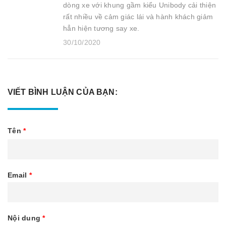
dòng xe với khung gầm kiểu Unibody cải thiện
rất nhiều về cảm giác lái và hành khách giảm
hẳn hiện tương say xe.
30/10/2020
VIẾT BÌNH LUẬN CỦA BẠN:
Tên
*
Email
*
Nội dung
*