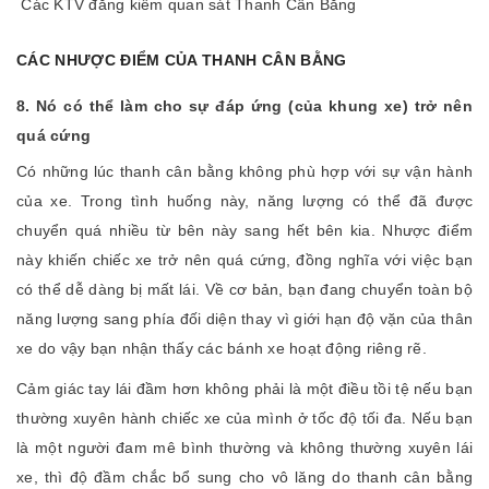
Các KTV đăng kiểm quan sát Thanh Cân Bằng
CÁC NHƯỢC ĐIỂM CỦA THANH CÂN BẰNG
8. Nó có thể làm cho sự đáp ứng (của khung xe) trở nên
quá cứng
Có những lúc thanh cân bằng không phù hợp với sự vận hành
của xe. Trong tình huống này, năng lượng có thể đã được
chuyển quá nhiều từ bên này sang hết bên kia. Nhược điểm
này khiến chiếc xe trở nên quá cứng, đồng nghĩa với việc bạn
có thể dễ dàng bị mất lái. Về cơ bản, bạn đang chuyển toàn bộ
năng lượng sang phía đối diện thay vì giới hạn độ vặn của thân
xe do vậy bạn nhận thấy các bánh xe hoạt động riêng rẽ.
Cảm giác tay lái đầm hơn không phải là một điều tồi tệ nếu bạn
thường xuyên hành chiếc xe của mình ở tốc độ tối đa. Nếu bạn
là một người đam mê bình thường và không thường xuyên lái
xe, thì độ đầm chắc bổ sung cho vô lăng do thanh cân bằng