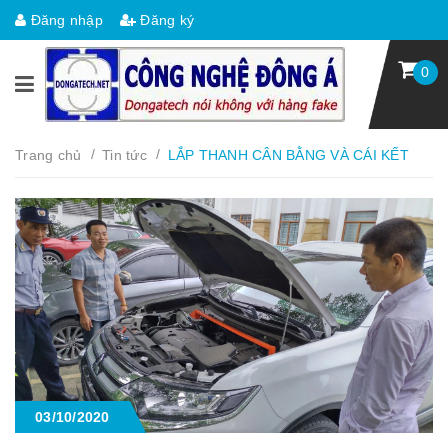
Đăng nhập
Đăng ký
0
/
/
Trang chủ
Tin tức
LẮP THANH CÂN BẰNG VÀ CÁI KẾT
03/10/2020