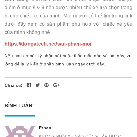
điểm ở mục 8 & 9 nên được nhiều chủ xe lựa chọn trang
bị cho chiếc xe của mình. Mọi người có thể tìm trong link
dưới đây xem có sản phẩm phù hợp với chiếc xế yêu
của mình không nhé
https://dongatech.net/san-pham-moi
Nếu bạn có bất kỳ nhận xét hoặc thắc mắc nào về bài này, vui
lòng để lại ý kiến ở phần bình luận ngay dưới đây.
Chia sẻ:
BÌNH LUẬN:
Ethan
KHÔNG PHẢI XE NÀO CŨNG LẮP ĐƯỢC