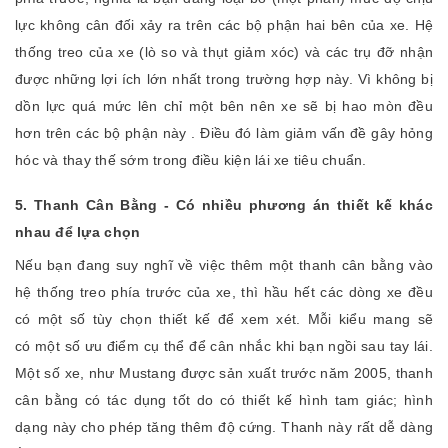
lực không cân đối xảy ra trên các bộ phận hai bên của xe. Hệ
thống treo của xe (lò so và thụt giảm xóc) và các trụ đỡ nhận
được những lợi ích lớn nhất trong trường hợp này. Vì không bị
dồn lực quá mức lên chỉ một bên nên xe sẽ bị hao mòn đều
hơn trên các bộ phận này . Điều đó làm giảm vấn đề gây hỏng
hóc và thay thế sớm trong điều kiện lái xe tiêu chuẩn.
5. Thanh Cân Bằng - Có nhiều phương án thiết kế khác
nhau để lựa chọn
Nếu bạn đang suy nghĩ về việc thêm một thanh cân bằng vào
hệ thống treo phía trước của xe, thì hầu hết các dòng xe đều
có một số tùy chọn thiết kế để xem xét. Mỗi kiểu mang sẽ
có một số ưu điểm cụ thể để cân nhắc khi bạn ngồi sau tay lái.
Một số xe, như Mustang được sản xuất trước năm 2005, thanh
cân bằng có tác dụng tốt do có thiết kế hình tam giác; hình
dạng này cho phép tăng thêm độ cứng. Thanh này rất dễ dàng