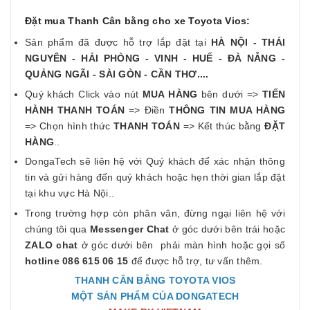
Đặt mua Thanh Cân bằng cho xe Toyota Vios:
Sản phẩm đã được hỗ trợ lắp đặt tại
HÀ NỘI - THÁI
NGUYÊN - HẢI PHÒNG - VINH - HUẾ - ĐÀ NẴNG -
QUẢNG NGÃI - SÀI GÒN - CẦN THƠ....
Quý khách Click vào nút
MUA HÀNG
bên dưới =>
TIẾN
HÀNH THANH TOÁN
=> Điền
THÔNG TIN MUA HÀNG
=> Chọn hình thức
THANH TOÁN
=> Kết thúc bằng
ĐẶT
HÀNG
..
DongaTech sẽ liên hệ với Quý khách để xác nhận thông
tin và gửi hàng đến quý khách hoặc hẹn thời gian lắp đặt
tại khu vực Hà Nội..
Trong trường hợp còn phân vân, đừng ngại liên hệ với
chúng tôi qua
Messenger Chat
ở góc dưới bên trái hoặc
ZALO chat
ở góc dưới bên phải màn hình hoặc gọi số
hotline 086 615 06 15
để được hỗ trợ, tư vấn thêm.
THANH CÂN BẰNG TOYOTA VIOS
MỘT SẢN PHẨM CỦA DONGATECH