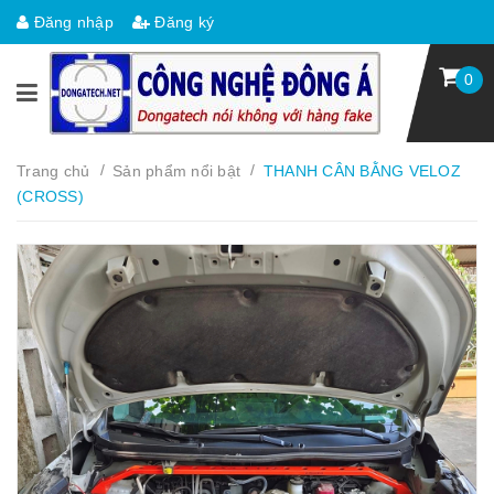
Đăng nhập
Đăng ký
0
/
/
Trang chủ
Sản phẩm nổi bật
THANH CÂN BẰNG VELOZ
(CROSS)