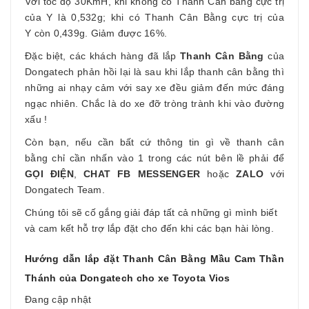
Với tốc độ 30KmH, khi không có Thanh Cân bằng cực trị
của Y là 0,532g; khi có Thanh Cân Bằng cực trị của
Y còn 0,439g. Giảm được 16%.
Đặc biệt, các khách hàng đã lắp
Thanh Cân Bằng
của
Dongatech phản hồi lại là sau khi lắp thanh cân bằng thì
những ai nhạy cảm với say xe đều giảm đến mức đáng
ngạc nhiên. Chắc là do xe đỡ tròng trành khi vào đường
xấu !
Còn bạn, nếu cần bất cứ thông tin gì về thanh cân
bằng chỉ cần nhấn vào 1 trong các nút bên lề phải để
GỌI ĐIỆN
,
CHAT FB MESSENGER
hoặc
ZALO
với
Dongatech Team.
Chúng tôi sẽ cố gắng giải đáp tất cả những gì mình biết
và cam kết hỗ trợ lắp đặt cho đến khi các bạn hài lòng.
Hướng dẫn lắp đặt Thanh Cân Bằng Mầu Cam Thần
Thánh của Dongatech cho xe Toyota Vios
Đang cập nhật