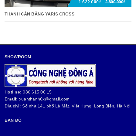
1.622.000₫
2.800.000₫
THANH CÂN BẰNG YARIS CROSS
SHOWROOM
Hotline:
086 615 06 15
Email:
xuanthanh6x@gmail.com
Địa chỉ:
Số nhà 141 phố Lệ Mật, Việt Hưng, Long Biên, Hà Nội
BẢN ĐỒ