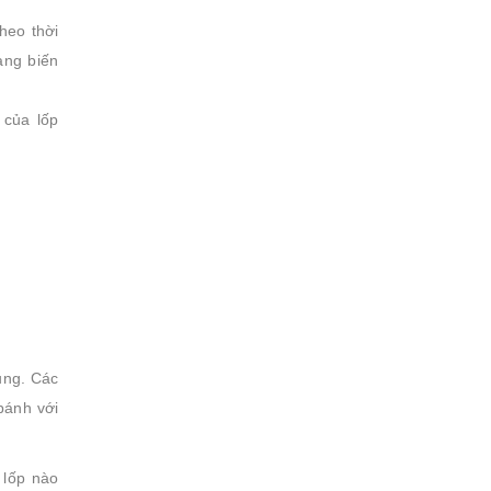
heo thời
ang biến
 của lốp
ụng. Các
bánh với
 lốp nào