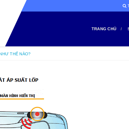
T
TRANG CHỦ
 NHƯ THẾ NÀO?