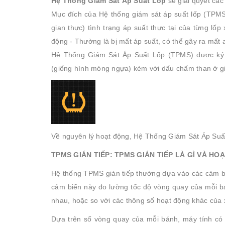
Hệ Thống Giám Sát Áp Suất Lốp
sẽ giải quyết các
Mục đích của Hệ thống giám sát áp suất lốp (TPMS)
gian thực) tình trạng áp suất thực tại của từng lốp
động - Thường là bị mất áp suất, có thể gây ra mất 
Hệ Thống Giám Sát Áp Suất Lốp (TPMS) được ký h
(giống hình móng ngựa) kèm với dấu chấm than ở g
Về nguyên lý hoạt động, Hệ Thống Giám Sát Áp Suất 
TPMS GIÁN TIẾP: TPMS GIÁN TIẾP LÀ GÌ VÀ H
Hệ thống TPMS gián tiếp thường dựa vào các cảm 
cảm biến này đo lường tốc độ vòng quay của mỗi bá
nhau, hoặc so với các thông số hoạt động khác của 
Dựa trên số vòng quay của mỗi bánh, máy tính có 