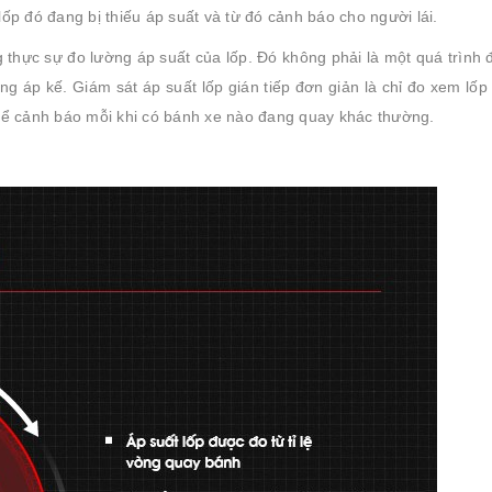
p đó đang bị thiếu áp suất và từ đó cảnh báo cho người lái.
g thực sự đo lường áp suất của lốp. Đó không phải là một quá trình 
ng áp kế. Giám sát áp suất lốp gián tiếp đơn giản là chỉ đo xem lốp
để cảnh báo mỗi khi có bánh xe nào đang quay khác thường.