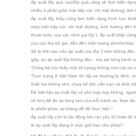
Áp suất lốp quá cao/lốp quá căng sẽ làm biến dạn
nhiều ở phần giữa mặt tiếp xúc với mặt đường) làm 
Áp suất lốp thấp cũng làm biến dạng hình học thi
mép mặt tiếp xúc với mặt đường, ảnh hưởng đến tí
thoát nước của các rãnh gai lốp ). Áp suất thấp cũng
của các lớp bố gai, dẫn đến hiện tượng phình/chửa,
Sẽ là thế nào nếu áp suất của lốp 2 bên không đều 
gấp, do áp suất lốp không đều - ma sát từng bánh xe
Thống kê cho thấy một số lượng không nhỏ các tai n
Thực trạng ở Việt Nam thì lốp xe thường bị đinh, v
thiệt hại không nhỏ; chưa kể đến vấn nạn rải đinh tr
Để biết liệu áp suất lốp có phù hợp hay không, ngườ
số lớn) để đo tại từng van của mỗi bánh xe; thao tá
là phiền phức và không dễ để thực hiện !
Áp suất lốp còn bị tác động bởi các yếu tố nhiệt độ 
là áp suất lốp đang ở mức giới hạn cho phép?