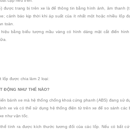
 bất cập nêu trên.
 được trang bị trên xe là để thông tin bằng hình ảnh, âm thanh (t
 xe; cảnh báo kịp thời khi áp suất của ít nhất một hoặc nhiều lốp đ
an toàn.
iệu bằng biểu tượng mầu vàng có hình dáng mặt cắt điển hình
iữa.
lốp được chia làm 2 loại:
OẠT ĐỘNG NHƯ THẾ NÀO?
biến bánh xe mà hệ thống chống khoá cứng phanh (ABS) đang sử d
nh xe và có thể sử dụng hệ thống điện tử trên xe để so sánh các 
xe như vận tốc.
thể tính ra được kích thước tương đối của các lốp. Nếu có bất cứ