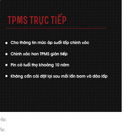
lốp;
ốp;