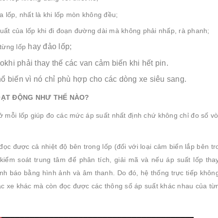
 lốp, nhất là khi lốp mòn không đều;
 suất của lốp khi đi đoạn đường dài mà không phải nhấp, rà phanh;
hay đảo lốp;
 từng lốp
aokhi phải thay thế các van cảm biến khi hết pin.
ổ biến vì nó chỉ phù hợp cho các dòng xe siêu sang.
HOẠT ĐỘNG NHƯ THẾ NÀO?
ở mỗi lốp giúp đo các mức áp suất nhất định chứ không chỉ đo số v
ọc được cả nhiệt độ bên trong lốp (đối với loại cảm biển lắp bên tr
iểm soát trung tâm để phân tích, giải mã và nếu áp suất lốp thay
ảnh báo bằng hình ảnh và âm thanh. Do đó, hệ thống trực tiếp không
các xe khác mà còn đọc được các thông số áp suất khác nhau của từn