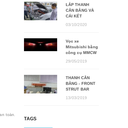
LẮP THANH
CÂN BẰNG VÀ
CÁI KẾT
03/10/2020
Vọc xe
Mitsubishi bằng
công cụ MMCW
29/05/2019
THANH CÂN
BẰNG - FRONT
STRUT BAR
13/03/2019
an toàn.
TAGS