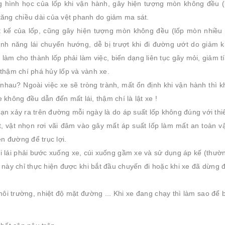
g hình học của lốp khi vận hành, gây hiện tượng mòn không đều 
tăng chiều dài của vệt phanh do giảm ma sát.
ết kế của lốp, cũng gây hiện tượng mòn không đều (lốp mòn nhiều
nh năng lái chuyển hướng, dễ bị trượt khi đi đường ướt do giảm 
 làm cho thành lốp phải làm việc, biến dạng liên tục gây mỏi, giảm 
 thậm chí phá hủy lốp và vành xe.
nhau? Ngoài việc xe sẽ tròng trành, mất ổn định khi vận hành thì k
 không đều dẫn đến mất lái, thậm chí là lật xe !
ạn xảy ra trên đường mỗi ngày là do áp suất lốp không đúng với thi
ít, vật nhọn rơi vãi đâm vào gây mất áp suất lốp làm mất an toàn v
ên đường để trục lợi.
i lái phải bước xuống xe, cúi xuống gầm xe và sử dụng áp kế (thườn
c này chỉ thực hiện được khi bắt đầu chuyến đi hoặc khi xe đã dừng 
môi trường, nhiệt độ mặt đường ... Khi xe đang chạy thì làm sao để 