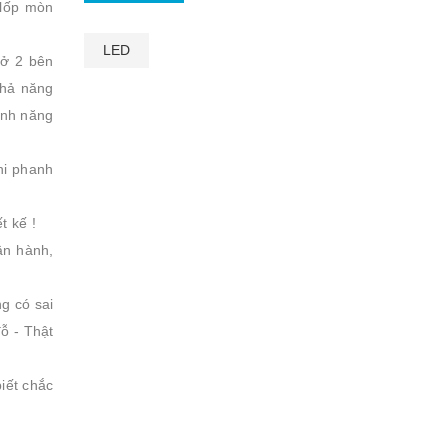
(lốp mòn
LED
 ở 2 bên
khả năng
tính năng
hi phanh
ết kế !
ận hành,
g có sai
đỗ - Thật
biết chắc