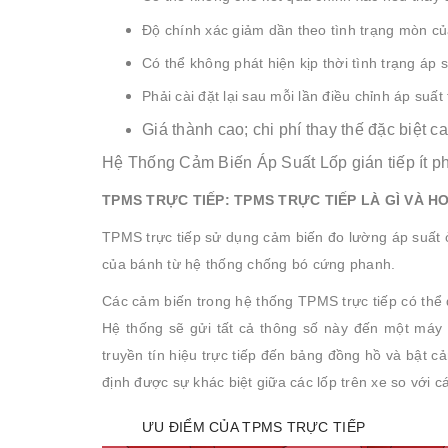
Độ chính xác giảm dần theo tình trạng mòn của
Có thể không phát hiện kịp thời tình trạng áp
Phải cài đặt lại sau mỗi lần điều chỉnh áp suất
Giá thành cao; chi phí thay thế đặc biệt c
Hệ Thống Cảm Biến Áp Suất Lốp gián tiếp ít ph
TPMS TRỰC TIẾP: TPMS TRỰC TIẾP LÀ GÌ VÀ 
TPMS trực tiếp sử dụng cảm biến đo lường áp suất 
của bánh từ hệ thống chống bó cứng phanh.
Các cảm biến trong hệ thống TPMS trực tiếp có thể đ
Hệ thống sẽ gửi tất cả thông số này đến một máy k
truyền tín hiệu trực tiếp đến bảng đồng hồ và bật c
định được sự khác biệt giữa các lốp trên xe so với 
ƯU ĐIỂM CỦA TPMS TRỰC TIẾP