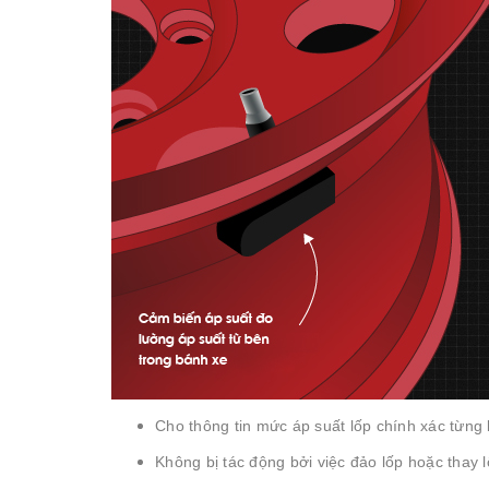
Cho thông tin mức áp suất lốp chính xác từng 
Không bị tác động bởi việc đảo lốp hoặc thay l