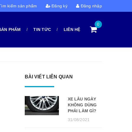
ìm kiếm sản phẩm
Đăng ký
Đăng nhập
0
SẢN PHẨM
TIN TỨC
LIÊN HỆ
BÀI VIẾT LIÊN QUAN
XE LÂU NGÀY
KHÔNG DÙNG
PHẢI LÀM GÌ?
31/08/2021