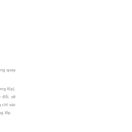
òng quay
ong lốp).
 đổi, sẽ
 chỉ xác
g lốp.