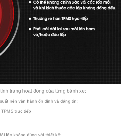
 tình trạng hoạt động của từng bánh xe;
 suất nên vận hành ổn định và đáng tin;
n TPMS trực tiếp
ổi lốp không đúng với thiết kế;